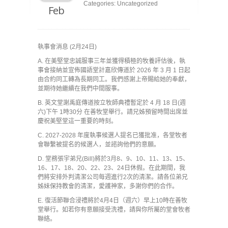
Categories: Uncategorized
Feb
執事會消息 (2月24日)
A. 在美堅堂忠誠服事三年並獲得積極的牧養評估後，執
事會接納並宣佈國語堂計嘉欣傳道於 2026 年 3 月 1 日起
由合約同工轉為長期同工。我們感謝上帝賜給她的奉獻，
並期待她繼續在我們中間服事。
B. 英文堂謝禹庭傳道按立牧師典禮暫定於 4 月 18 日(週
六)下午 1時30分 在善牧堂舉行。請兄姊預留時間出席並
慶祝美堅堂這一重要的時刻。
C. 2027-2028 年度執事候選人提名已獲批准，各堂牧者
會聯繫被提名的候選人，並諮詢他們的意願。
D. 堂務張宇弟兄(Bill)將於3月8、9、10、11、13、15、
16、17、18、20、22、23、24日休假。在此期間，我
們將安排外判清潔公司每週進行2次的清潔。請各位弟兄
姊妹保持教會的清潔，愛護神家，多謝你們的合作。
E. 復活節聯合浸禮將於4月4日（週六）早上10時在善牧
堂舉行。如若你有意願接受洗禮，請與你所屬的堂會牧者
聯絡。