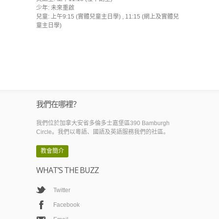
少年: 未來重啟
兒童: 上午9:15 (實體兒童主日學) , 11:15 (網上及實體兒
童主日學)
我們在哪裡？
我們位於加拿大安省多倫多士嘉堡區390 Bamburgh
Circle。我們以粵語、國語及英語服務我們的社區。
教會簡介
WHAT’S THE BUZZ
Twitter
Facebook