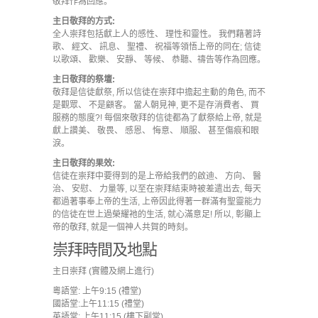
敬拜作為回應。
主日敬拜的方式:
全人崇拜包括獻上人的感性、 理性和靈性。 我們藉著詩
歌、 經文、 訊息、 聖禮、 祝福等領悟上帝的同在; 信徒
以歌頌、 歡樂、 安靜、 等候、 恭聽、禱告等作為回應。
主日敬拜的祭壇:
敬拜是信徒獻祭, 所以信徒在崇拜中擔起主動的角色, 而不
是觀眾、 不是顧客。 當人朝見神, 更不是存消費者、 買
服務的態度?! 每個來敬拜的信徒都為了獻祭給上帝, 就是
獻上讚美、 敬畏、 感恩、 悔意、 順服、 甚至傷痕和眼
淚。
主日敬拜的果效:
信徒在崇拜中要得到的是上帝給我們的啟迪、 方向、 醫
治、 安慰、 力量等, 以至在崇拜結束時被差遣出去, 每天
都過著事奉上帝的生活, 上帝因此得著一群滿有聖靈能力
的信徒在世上過榮耀祂的生活, 就心滿意足! 所以, 彰顯上
帝的敬拜, 就是一個神人共賀的時刻。
崇拜時間及地點
主日崇拜 (實體及網上進行)
粵語堂: 上午9:15 (禮堂)
國語堂:上午11:15 (禮堂)
英語堂: 上午11:15 (樓下副堂)