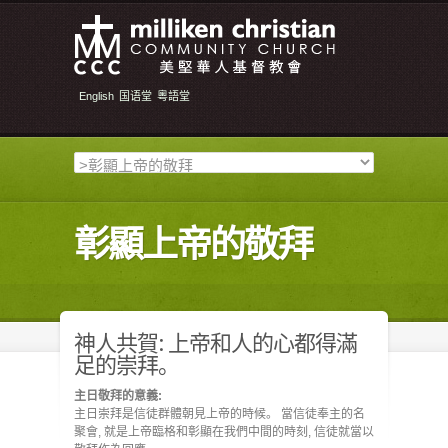
English
国语堂
粵語堂
彰顯上帝的敬拜
神人共賀: 上帝和人的心都得滿
足的崇拜。
主日敬拜的意義:
主日崇拜是信徒群體朝見上帝的時候。 當信徒奉主的名
聚會, 就是上帝臨格和彰顯在我們中間的時刻, 信徒就當以