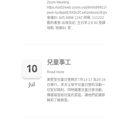
Zoom Meeting
https://us02web.zoom.us/j/84568981242?
pwd=luzfpp8EXK8cZCeKqmbumi3EgVnXGp.1
會議ID: 845 6898 1242 密碼: 111222
舊約書卷-出埃及記: 主日早上9:30 授課
地點: 地庫B1 室…
兒童事工
10
Read more
美堅堂兒童日營將於7月13-17 及20-24
Jul
日舉行，求天父保守兒童日營的活動一
切安好順利，同時藉著兒童日營活動，
傳揚福音給社區的家庭，讓他們認識耶
穌和了解救恩。