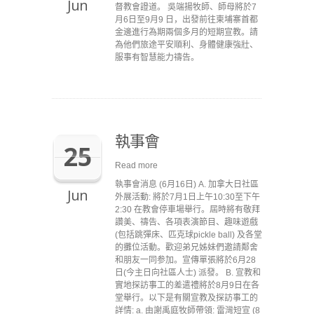
Jun
督教會證道。 吳端揚牧師、師母將於7
月6日至9月9 日，出發前往柬埔寨首都
金邊進行為期兩個多月的短期宣教。請
為他們旅途平安順利、身體健康強壯、
服事有智慧能力禱告。
執事會
25
Read more
執事會消息 (6月16日) A. 加拿大日社區
Jun
外展活動: 將於7月1日上午10:30至下午
2:30 在教會停車場舉行。屆時將有敬拜
讚美、禱告、各項表演節目、趣味遊戲
(包括跳彈床、匹克球pickle ball) 及各堂
的攤位活動。歡迎弟兄姊妹們邀請鄰舍
和朋友一同参加。宣傳單張將於6月28
日(今主日向社區人士) 派發。 B. 宣教和
實地探訪事工的差遣禮將於8月9日在各
堂舉行。以下是有關宣教及探訪事工的
詳情: a. 由謝禹庭牧師帶領: 雷灣短宣 (8