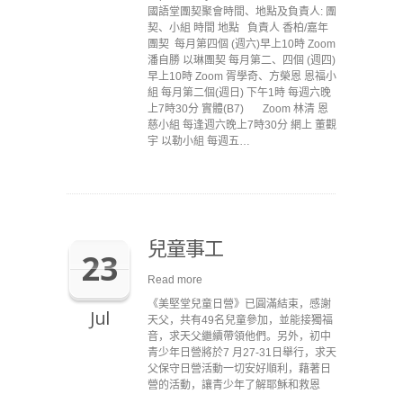
國語堂團契聚會時間、地點及負責人: 團
契、小組 時間 地點 負責人 香柏/嘉年
團契 每月第四個 (週六)早上10時 Zoom
潘自勝 以琳團契 每月第二、四個 (週四)
早上10時 Zoom 胥學奇、方榮恩 恩福小
組 每月第二個(週日) 下午1時 每週六晚
上7時30分 實體(B7) Zoom 林清 恩
慈小組 每逢週六晚上7時30分 網上 董觀
宇 以勒小組 每週五…
兒童事工
23
Read more
《美堅堂兒童日營》已圓滿結束，感謝
Jul
天父，共有49名兒童參加，並能接獨福
音，求天父繼續帶領他們。另外，初中
青少年日營將於7 月27-31日舉行，求天
父保守日營活動一切安好順利，藉著日
營的活動，讓青少年了解耶穌和救恩