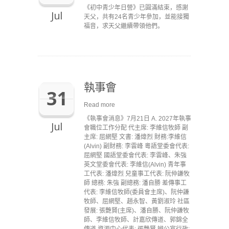
《初中青少年日營》已圓滿結束，感謝
Jul
天父，共有24名青少年參加，並能接獨
福音，求天父繼續帶領他們。
執事會
31
Read more
《執事會消息》7月21日 A. 2027年執事
Jul
會職位工作分配 代主席: 李維信牧師 副
主席: 屈網堅 文書: 潘煒烈 財務:李維信
(Alvin) 副財務: 李雲峰 粵語堂委會代表:
屈網堅 國語堂委會代表: 李雲峰、朱強
英文堂委會代表: 李維信(Alvin) 青年事
工代表: 潘煒烈 兒童事工代表: 阮仲謙牧
師 總務: 朱強 副總務: 潘自勝 差傳事工
代表: 李維信牧師(委員會主席)、阮仲謙
牧師、屈網堅、趙永智、黃劉淑玲 社區
發展: 張艷賢(主席)、潘自勝、阮仲謙牧
師、李維信牧師、計嘉欣傳道、郭錦全