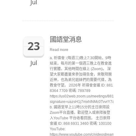
Jul
國語堂消息
23
Read more
a. 祈禱會: (每週三)晚上7:30開始，9時
Jul
結束，每月的第一個週三晚上在教會進
行實體，其他時間在線上 (Zoom)。 深
望大家都盡量來參加禱告會，來敬拜親
近神，也為弟兄姐妹們的需要代禱，為
教會守望。 2026年 祈禱會會議 ID: 881
8364 7709 密碼: 789789
https://us02web.zoom.us/meetings/88183647709/inv
signature=uazsH1j7mxhINMc0TvvrY7aKJL1jVbB7
b. 國語堂早上11時15分的主日崇拜設
Zoom平台直播，歡迎登入或崇拜後登
入YouTube 平台收看回放。 主日崇拜
會議 ID: 868 6931 3460 密碼: 100100
YouTube:
https://www.youtube.com/c/videostreammccc