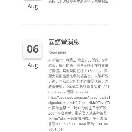
請按以下連結參看本周美堅堂家事報告:
Aug
國語堂消息
06
Read more
a. 祈禱會: (每週三)晚上7:30開始，9時
Aug
結束，每月的第一個週三晚上在教會進
行實體，其他時間在線上 (Zoom)。 深
望大家都盡量來參加禱告會，來敬拜親
近神，也為弟兄姐妹們的需要代禱，為
教會守望。 2026年 祈禱會會議 ID: 881
8364 7709 密碼: 789789
https://us02web.zoom.us/meetings/88183647709/inv
signature=uazsH1j7mxhINMc0TvvrY7aKJL1jVbB7
b. 國語堂早上11時15分的主日崇拜設
Zoom平台直播，歡迎登入或崇拜後登
入YouTube 平台收看回放。 主日崇拜
會議 ID: 868 6931 3460 密碼: 100100
YouTube: