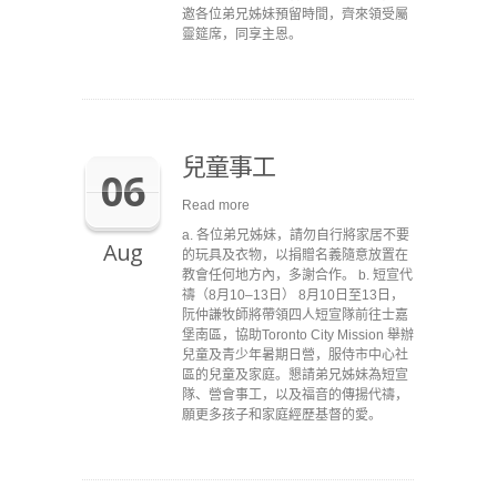
邀各位弟兄姊妹預留時間，齊來領受屬
靈筵席，同享主恩。
兒童事工
06
Read more
a. 各位弟兄姊妹，請勿自行將家居不要
Aug
的玩具及衣物，以捐贈名義隨意放置在
教會任何地方內，多謝合作。 b. 短宣代
禱（8月10–13日） 8月10日至13日，
阮仲謙牧師將帶領四人短宣隊前往士嘉
堡南區，協助Toronto City Mission 舉辦
兒童及青少年暑期日營，服侍市中心社
區的兒童及家庭。懇請弟兄姊妹為短宣
隊、營會事工，以及福音的傳揚代禱，
願更多孩子和家庭經歷基督的愛。