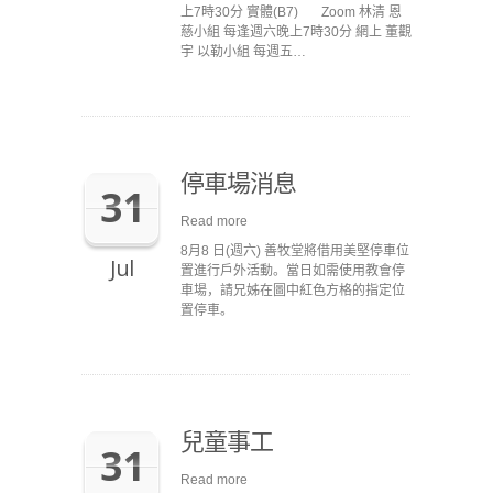
上7時30分 實體(B7) Zoom 林清 恩
慈小組 每逢週六晚上7時30分 網上 董觀
宇 以勒小組 每週五…
停車場消息
31
Read more
8月8 日(週六) 善牧堂將借用美堅停車位
Jul
置進行戶外活動。當日如需使用教會停
車場，請兄姊在圖中紅色方格的指定位
置停車。
兒童事工
31
Read more