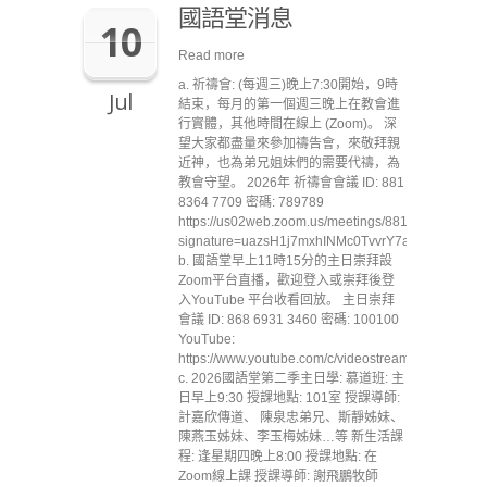
國語堂消息
10
Read more
a. 祈禱會: (每週三)晚上7:30開始，9時
Jul
結束，每月的第一個週三晚上在教會進
行實體，其他時間在線上 (Zoom)。 深
望大家都盡量來參加禱告會，來敬拜親
近神，也為弟兄姐妹們的需要代禱，為
教會守望。 2026年 祈禱會會議 ID: 881
8364 7709 密碼: 789789
https://us02web.zoom.us/meetings/88183647709/inv
signature=uazsH1j7mxhINMc0TvvrY7aKJL1jVbB7
b. 國語堂早上11時15分的主日崇拜設
Zoom平台直播，歡迎登入或崇拜後登
入YouTube 平台收看回放。 主日崇拜
會議 ID: 868 6931 3460 密碼: 100100
YouTube:
https://www.youtube.com/c/videostreammccc
c. 2026國語堂第二季主日學: 慕道班: 主
日早上9:30 授課地點: 101室 授課導師:
計嘉欣傳道、 陳泉忠弟兄、斯靜姊妹、
陳燕玉姊妹、李玉梅姊妹…等 新生活課
程: 逢星期四晚上8:00 授課地點: 在
Zoom線上課 授課導師: 謝飛鵬牧師