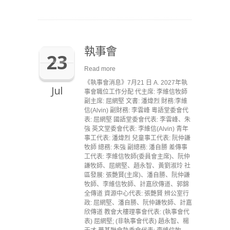
執事會
23
Read more
《執事會消息》7月21 日 A. 2027年執
Jul
事會職位工作分配 代主席: 李維信牧師
副主席: 屈網堅 文書: 潘煒烈 財務:李維
信(Alvin) 副財務: 李雲峰 粵語堂委會代
表: 屈網堅 國語堂委會代表: 李雲峰、朱
強 英文堂委會代表: 李維信(Alvin) 青年
事工代表: 潘煒烈 兒童事工代表: 阮仲謙
牧師 總務: 朱強 副總務: 潘自勝 差傳事
工代表: 李維信牧師(委員會主席)、阮仲
謙牧師、屈網堅、趙永智、黃劉淑玲 社
區發展: 張艷賢(主席)、潘自勝、阮仲謙
牧師、李維信牧師、計嘉欣傳道、郭錦
全傳道 資源中心代表: 張艷賢 辨公室行
政: 屈網堅、潘自勝、阮仲謙牧師、計嘉
欣傳道 教會大樓理事會代表: (執事會代
表) 屈網堅; (非執事會代表) 趙永智、楊