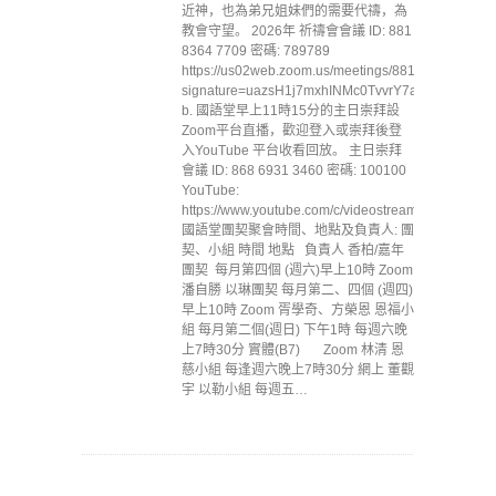
近神，也為弟兄姐妹們的需要代禱，為
教會守望。 2026年 祈禱會會議 ID: 881
8364 7709 密碼: 789789
https://us02web.zoom.us/meetings/88183647709/inv
signature=uazsH1j7mxhINMc0TvvrY7aKJL1jVbB7
b. 國語堂早上11時15分的主日崇拜設
Zoom平台直播，歡迎登入或崇拜後登
入YouTube 平台收看回放。 主日崇拜
會議 ID: 868 6931 3460 密碼: 100100
YouTube:
https://www.youtube.com/c/videostreammccc
國語堂團契聚會時間、地點及負責人: 團
契、小組 時間 地點 負責人 香柏/嘉年
團契 每月第四個 (週六)早上10時 Zoom
潘自勝 以琳團契 每月第二、四個 (週四)
早上10時 Zoom 胥學奇、方榮恩 恩福小
組 每月第二個(週日) 下午1時 每週六晚
上7時30分 實體(B7) Zoom 林清 恩
慈小組 每逢週六晚上7時30分 網上 董觀
宇 以勒小組 每週五…