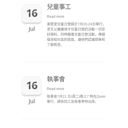
兒童事工
16
Read more
美堅堂兒童日營將於7月20-24日舉行，
Jul
求天父繼續保守兒童日營的活動一切安
好順利，同時藉著兒童日營活動，傳揚
福音給社區的家庭，讓他們認識耶穌和
了解救恩。
執事會
16
Read more
執事會7月21 日(週二)晚上7 時在Zoom
Jul
舉行，請各同工及執事準時出席。