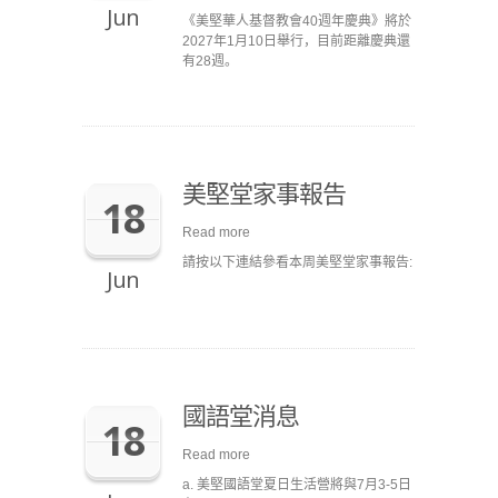
Jun
《美堅華人基督教會40週年慶典》將於
2027年1月10日舉行，目前距離慶典還
有28週。
美堅堂家事報告
18
Read more
請按以下連結參看本周美堅堂家事報告:
Jun
國語堂消息
18
Read more
a. 美堅國語堂夏日生活營將與7月3-5日