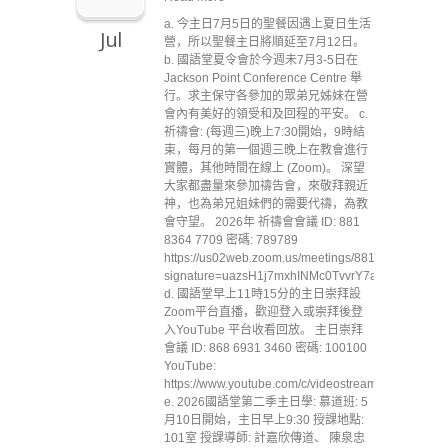
a. 今主日7月5日的聖餐因遇上夏日生活
Jul
營，所以聖餐主日將順延至7月12日。
b. 國語堂夏令會於今週未7月3-5日在
Jackson Point Conference Centre 舉
行。求主保守各參加的眾弟兄姊妹在營
會內有美好的領受和及回程的平安。 c.
祈禱會: (每週三)晚上7:30開始，9時結
束，每月的第一個週三晚上在教會進行
實體，其他時間在線上 (Zoom)。 深望
大家都盡量來參加禱告會，來敬拜親近
神，也為弟兄姐妹們的需要代禱，為教
會守望。 2026年 祈禱會會議 ID: 881
8364 7709 密碼: 789789
https://us02web.zoom.us/meetings/88183647709/inv
signature=uazsH1j7mxhINMc0TvvrY7aKJL1jVbB7
d. 國語堂早上11時15分的主日崇拜設
Zoom平台直播，歡迎登入或崇拜後登
入YouTube 平台收看回放。 主日崇拜
會議 ID: 868 6931 3460 密碼: 100100
YouTube:
https://www.youtube.com/c/videostreammccc
e. 2026國語堂第二季主日學: 慕道班: 5
月10日開始，主日早上9:30 授課地點:
101室 授課導師: 計嘉欣傳道、 陳泉忠