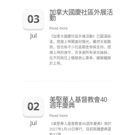
加拿大國慶社區外展活
03
動
Read more
Jul
《加拿大國慶社區外展活動》已圓滿結
束，感謝上帝賜美好陽光，雖然天氣酷
熱，但也有不少社區鄰舍參與支持，感
謝上帝的保守，亦多謝所有弟兄姊妹，
在不同崗位上積極熱心事奉，願榮耀歸
於上帝。
美堅華人基督教會40
02
週年慶典
Read more
Jul
《美堅華人基督教會40週年慶典》將於
2027年1月10日舉行，目前距離慶典還
有27週。