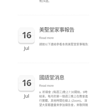
有24週。
美堅堂家事報告
16
Read more
請按以下連結參看本周美堅堂家事報告:
Jul
國語堂消息
16
Read more
a. 祈禱會: (每週三)晚上7:30開始，9時
Jul
結束，每月的第一個週三晚上在教會進
行實體，其他時間在線上 (Zoom)。 深
望大家都盡量來參加禱告會，來敬拜親