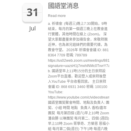
國語堂消息
31
Read more
a. 祈禱會: (每週三)晚上7:30開始，9時
Jul
結束，每月的第一個週三晚上在教會進
行實體，其他時間在線上 (Zoom)。 深
望大家都盡量來參加禱告會，來敬拜親
近神，也為弟兄姐妹們的需要代禱，為
教會守望。 2026年 祈禱會會議 ID: 881
8364 7709 密碼: 789789
https://us02web.zoom.us/meetings/88183647709/inv
signature=uazsH1j7mxhINMc0TvvrY7aKJL1jVbB7
b. 國語堂早上11時15分的主日崇拜設
Zoom平台直播，歡迎登入或崇拜後登
入YouTube 平台收看回放。 主日崇拜
會議 ID: 868 6931 3460 密碼: 100100
YouTube:
https://www.youtube.com/c/videostreammccc
國語堂團契聚會時間、地點及負責人: 團
契、小組 時間 地點 負責人 香柏/嘉年
團契 每月第四個 (週六)早上10時 Zoom
潘自勝 以琳團契 每月第二、四個 (週四)
早上10時 Zoom 胥學奇、方榮恩 恩福小
組 每月第二個(週日) 下午1時 每週六晚