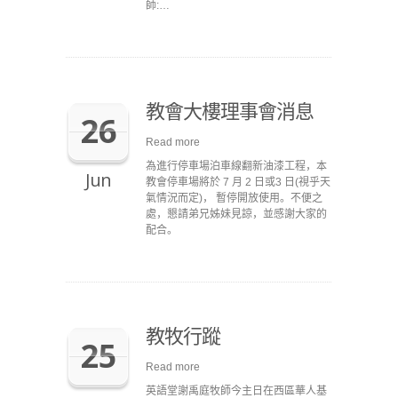
師:…
教會大樓理事會消息
26
Read more
為進行停車場泊車線翻新油漆工程，本
Jun
教會停車場將於 7 月 2 日或3 日(視乎天
氣情況而定)， 暫停開放使用。不便之
處，懇請弟兄姊妹見諒，並感謝大家的
配合。
教牧行蹤
25
Read more
英語堂謝禹庭牧師今主日在西區華人基