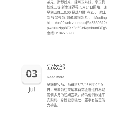
弟兄、斯靜姊妹、陳燕玉姊妹、李玉梅
姊妹…等 新生活課程: 5月14日開始，逢
星期四晚上8:00 授課地點: 在Zoom線上
課 授課導師: 謝飛鵬牧師 Zoom Meeting
https://us02web.zoom.us/j/84568981242?
pwd=luzfpp8EXK8cZCeKqmbumi3EgVnXGp.1
會議ID: 845 6898…
宣教部
03
Read more
吳端揚牧師、師母將於7月6日至9月9
Jul
日，出發前往柬埔寨首都金邊進行為期
兩個多月的短期宣教。請為他們旅途平
安順利、身體健康強壯、服事有智慧能
力禱告。