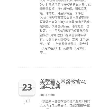
天才 華基聯會執委會代表: 李維信牧
師、計嘉欣傳道 華基聯會會員大會代表:
李維信牧師、阮仲謙牧師、謝禹庭傳
道、潘煒烈、計嘉欣傳道、李維信
(Alvin) 美堅堂董事委員會主席 (同時美
堅堂執事會副主席): 屈網堅 董事委員會:
屈網堅、李維信(Alvin)、潘煒烈及一位
待定。 B. 8月及9月出發的短宣隊差遣
禮將於8月9日(主日)在各堂崇拜中舉
行。 i. 謝禹庭牧師帶領：雷灣（8月16
至22日） ii. 計嘉欣傳道帶領：意大利
（8月25至29日）及德國（8月30日
至…
美堅華人基督教會40
23
週年慶典
Read more
Jul
《美堅華人基督教會40週年慶典》將於
2027年1月10日舉行，目前距離慶典還