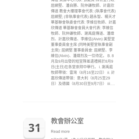
傳道 資源中心代表: 張艷賢 辨公室行政:
屈網堅、潘自勝、阮仲謙牧師、計嘉欣
傳道 教會大樓理事會代表: (執事會代表)
屈網堅; (非執事會代表) 趙永智、楊天才
華基聯會執委會代表: 李維信牧師、計嘉
欣傳道 華基聯會會員大會代表: 李維信
牧師、阮仲謙牧師、謝禹庭傳道、潘煒
烈、計嘉欣傳道、李維信(Alvin) 美堅堂
董事委員會主席 (同時美堅堂執事會副
主席): 屈網堅 董事委員會: 屈網堅、李
維信(Alvin)、潘煒烈及一位待定。 B. 8
月及9月出發的短宣隊差遣禮將於8月9
日(主日)在各堂崇拜中舉行。 i. 謝禹庭
牧師帶領：雷灣（8月16至22日） ii. 計
嘉欣傳道帶領：意大利（8月25至29
日）及德國（8月30日至9月7日） iii….
教會辦公室
31
Read more