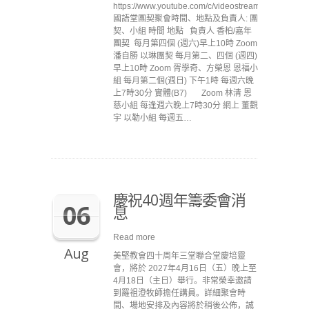
https://www.youtube.com/c/videostreammccc
國語堂團契聚會時間、地點及負責人: 團
契、小組 時間 地點 負責人 香柏/嘉年
團契 每月第四個 (週六)早上10時 Zoom
潘自勝 以琳團契 每月第二、四個 (週四)
早上10時 Zoom 胥學奇、方榮恩 恩福小
組 每月第二個(週日) 下午1時 每週六晚
上7時30分 實體(B7) Zoom 林清 恩
慈小組 每逢週六晚上7時30分 網上 董觀
宇 以勒小組 每週五…
慶祝40週年籌委會消
06
息
Read more
Aug
美堅教會四十周年三堂聯合堂慶培靈
會，將於 2027年4月16日（五）晚上至
4月18日（主日）舉行。非常榮幸邀請
到羅祖澄牧師擔任講員。詳細聚會時
間、場地安排及內容將於稍後公佈，誠